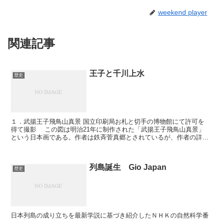
weekend player
関連記事
王子と千川上水
歴史
１．武揚王子飛鳥山真景 国立印刷局お札と切手の博物館にて許可を
得て撮影 この図は明治21年に制作された「武揚王子飛鳥山真景」
という日本画である。作者は鉄斉菅真郷とされているが、作者の詳細
は不明である。東京都北区王子、桜で有名...
列島誕生 Gio Japan
歴史
日本列島の成り立ちを最新学説に基づき紹介したＮＨＫの自然科学番