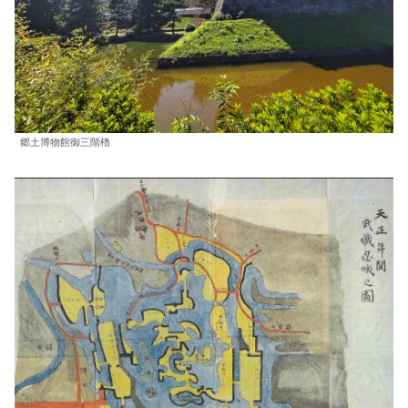
郷土博物館御三階櫓