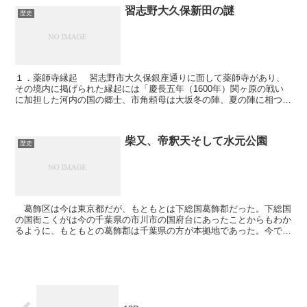
習志野大久保新田の謎
歴史
１．薬師寺縁起 習志野市大久保銀座通りに面して薬師寺があり、
その境内に掲げられた縁起には「慶長五年（1600年）関ヶ原の戦い
に加担した河内の国の郷士、市角頼母は大坂冬の陣、夏の陣に相つい
で敗れ、一族郎党を率いて関東に逃れ、現在の本...
柴又、帝釈天そして水元公園
歴史
葛飾区は今は東京都だが、もともとは下総国葛飾郡だった。下総国
の国衙こくがは今の千葉県の市川市の国府台にあったことからもわか
るように、もともとの葛飾郡は千葉県の方が本拠地であった。今で
も、市川市、松戸市、船橋市、柏市などは「東葛飾」地方と...