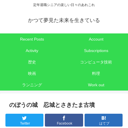
定年退職シニアの楽しい日々のあれこれ
かつて夢見た未来を生きている
Recent Posts
Account
Activity
Subscriptions
歴史
コンピュータ技術
映画
料理
ランニング
Work out
のぼうの城 忍城とさきたま古墳
Twitter
Facebook
はてブ