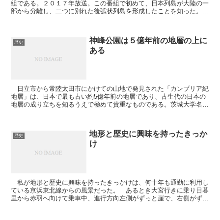
組である。２０１７年放送。この番組で初めて、日本列島が大陸の一
部から分離し、二つに別れた後弧状列島を形成したことを知った。
日本列島の成り立ち 日本の成り立ち ...
神峰公園は５億年前の地層の上に
歴史
ある
日立市から常陸太田市にかけての山地で発見された「カンブリア紀
地層」は、日本で最も古い約5億年前の地層であり、古生代の日本の
地層の成り立ちを知るうえで極めて貴重なものである。茨城大学名誉
教授の田切美智雄氏は、2008（平成20）年、日立変...
地形と歴史に興味を持ったきっか
歴史
け
私が地形と歴史に興味を持ったきっかけは、何十年も通勤に利用し
ている京浜東北線からの風景だった。 あるとき大宮行きに乗り日暮
里から赤羽へ向けて乗車中、進行方向左側がずっと崖で、右側がずっ
と視界が開けている風景が続くことに気が付いた。そして...