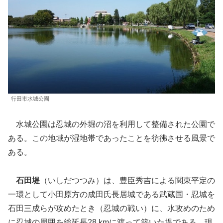
行田市水城公園
水城公園は忍城の外堀の沼を利用して整備された公園で
ある。この地域が湿地帯であったことを彷彿させる風景で
ある。
石田堤
（いしだつつみ）は、豊臣秀吉による関東平定の
一環として小田原方の成田氏長居城である武蔵国・忍城を
石田三成らが攻めたとき（忍城の戦い）に、水攻めのため
に忍城の周囲を総延長28 kmに渡って築いた堤である。現