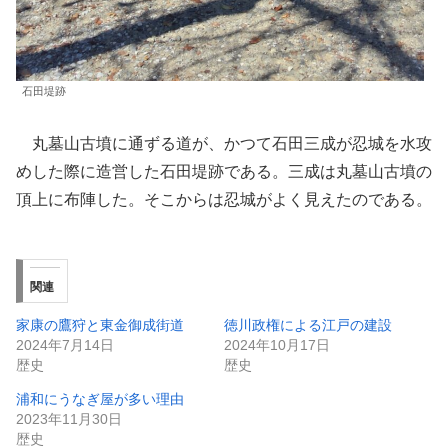
石田堤跡
丸墓山古墳に通ずる道が、かつて石田三成が忍城を水攻
めした際に造営した石田堤跡である。三成は丸墓山古墳の
頂上に布陣した。そこからは忍城がよく見えたのである。
関連
家康の鷹狩と東金御成街道
徳川政権による江戸の建設
2024年7月14日
2024年10月17日
歴史
歴史
浦和にうなぎ屋が多い理由
2023年11月30日
歴史