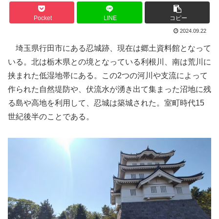
Pocket
LINE
コピー
2024.09.22
埼玉県行田市にある忍城跡、現在は郷土資料館となって
いる。北は栃木県との境となっている利根川、南は荒川に
挟まれた低湿地帯にある。この2つの河川や支流によって
作られた自然堤防や、伏流水が湧き出て集まった沼地に残
る島や高地を利用して、忍城は築城された。室町時代15
世紀後半のことである。