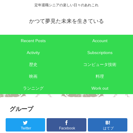
定年退職シニアの楽しい日々のあれこれ
かつて夢見た未来を生きている
Recent Posts
Account
Activity
Subscriptions
歴史
コンピュータ技術
映画
料理
ランニング
Work out
グループ
Twitter
Facebook
はてブ