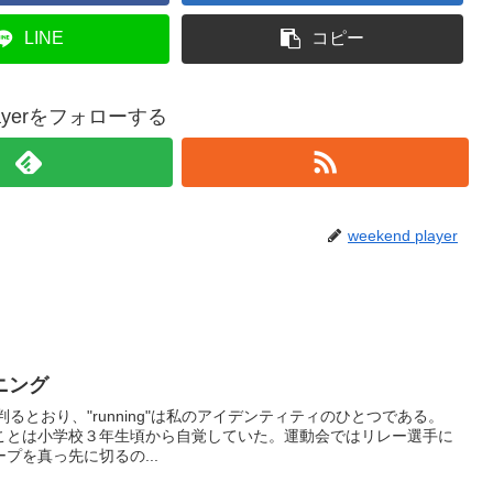
LINE
コピー
playerをフォローする
weekend player
ニング
からも判るとおり、"running"は私のアイデンティティのひとつである。
ことは小学校３年生頃から自覚していた。運動会ではリレー選手に
プを真っ先に切るの...