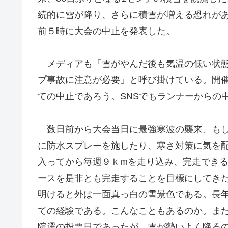
続的に雪が降り、さらに積雪が増える恐れが
前５時に大会の中止を発表した。
メディアも「雪がやんだ後も気温の低い状態
プ事故に注意が必要」と呼び掛けている。開
ての中止であろう。SNSでもランナーからの
数日前から大会当日に最強寒波の襲来、もし
に防水スプレーを施したり、寒さ対策に気を配
入ってから毎週９ｋmを走り込み、完走できる
ースを是非とも完走することを目標にしてき
明けると外は一面真っ白の雪景色である。長
ての経験である。こんなこともあるのか。ま
院選の投票日であったが、雪が勢いよく降る