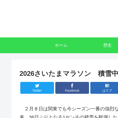
ホーム
歴史
2026さいたまマラソン 積雪
Twitter
Facebook
はてブ
２月８日は関東でも今シーズン一番の強烈な
来、36日ぶりとなる1センチの積雪を観測し