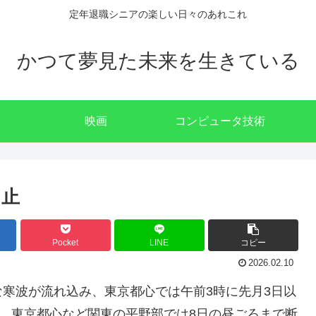
定年退職シニアの楽しい日々のあれこれ
かつて夢見た未来を生きている
映画
コンピュータ技術
中止
Pocket
LINE
コピー
2026.02.10
寒波が流れ込み、東京都心では午前3時に先月3日以
た。東京都心など関東の平野部では8日の昼ごろまで断