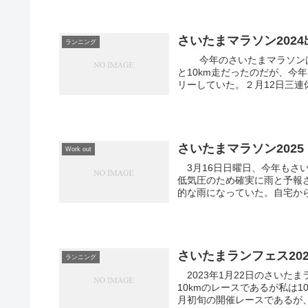
さいたまマラソン2024
ランニング
今年のさいたまマラソンは４年ぶりのフルマラソン大会として開催される。去年はハーフ
と10km走だったのだが、今
リーしていた。２月12日三連休
さいたまマラソン2025
Work out
3月16日日曜日、今年もさ
低気圧のため確実に雨と予報
的な雨になっていた。自宅から
さいたまランフェス20
ランニング
2023年1月22日のさいた
10kmのレースであるが私は
月初旬の開催レースであるが、