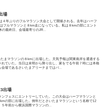
出場
年はフルマラソンと８km走になっている。私は８kmの部にエント
の最終日、会場最寄りのJR...
いたまマラソンの８kmに出場した。天気予報は関東南岸を通過する
されていた。当日は未明から降り出し、家をでる午前７時には本格
会場であるさいたまアリーナまではバ...
23出場
まランフェスにエントリーしていた。この大会はハーフマラソンと
10kmの部に出場した。例年だとさいたまマラソンという名称で12
５年前から横浜国際マラソンの...